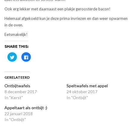
Ook erg lekker met daarnaast een plakje geroosterde bacon!
Helemaal afgekoeld kun je deze prima invriezen en dan weer opwarmen
in de oven.
Eetsmakelijk!
SHARE THIS:
Klik
Klik
om
om
te
te
delen
delen
met
op
Twitter
Facebook
(Wordt
(Wordt
GERELATEERD
in
in
een
een
Ontbijtwafels
Speltwafels met appel
nieuw
nieuw
8 december 2017
venster
venster
24 oktober 2017
geopend)
geopend)
In "Kerst"
In "Ontbijt"
Appeltaart als ontbijt :)
22 januari 2018
In "Ontbijt"