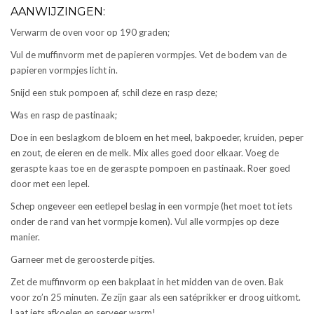
AANWIJZINGEN:
Verwarm de oven voor op 190 graden;
Vul de muffinvorm met de papieren vormpjes. Vet de bodem van de
papieren vormpjes licht in.
Snijd een stuk pompoen af, schil deze en rasp deze;
Was en rasp de pastinaak;
Doe in een beslagkom de bloem en het meel, bakpoeder, kruiden, peper
en zout, de eieren en de melk. Mix alles goed door elkaar. Voeg de
geraspte kaas toe en de geraspte pompoen en pastinaak. Roer goed
door met een lepel.
Schep ongeveer een eetlepel beslag in een vormpje (het moet tot iets
onder de rand van het vormpje komen). Vul alle vormpjes op deze
manier.
Garneer met de geroosterde pitjes.
Zet de muffinvorm op een bakplaat in het midden van de oven. Bak
voor zo’n 25 minuten. Ze zijn gaar als een satéprikker er droog uitkomt.
Laat iets afkoelen en serveer warm!