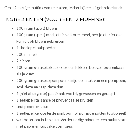
Om 12 hartige muffins van te maken, lekker bij een uitgebreide lunch
INGREDIËNTEN (VOOR EEN 12 MUFFINS):
100 gram (spelt) bloem
100 gram (spelt) meel, dit is volkoren meel, heb je dit niet dan
kun je ook bloem gebruiken
1 theelepel bakpoeder
200 ml melk
2 eieren
100 gram geraspte kaas (kies een lekkere belegen boerenkaas
als je kunt)
200 gram geraspte pompoen (snijd een stuk van een pompoen,
schil deze en rasp deze dan
1 (niet al te grote) pastinaak wortel, gewassen en geraspt
1 eetlepel italiaanse of provençaalse kruiden
snuf peper en zout
1 eetlepel geroosterde pijnboom of pompoenpitten (optioneel)
wat boter om in te vetten
Verder nodig:
mixer en een muffinvorm
met papieren cupcake vormpjes.