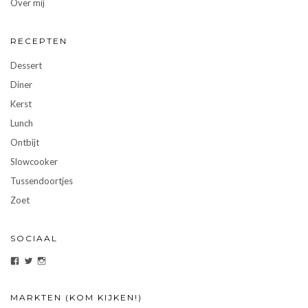
Over mij
RECEPTEN
Dessert
Diner
Kerst
Lunch
Ontbijt
Slowcooker
Tussendoortjes
Zoet
SOCIAAL
Bekijk
Bekijk
Bekijk
het
het
het
profiel
profiel
profiel
van
van
van
eten-
ezonderfratsen
etenzonderfratsen
MARKTEN (KOM KIJKEN!)
zonder-
op
op