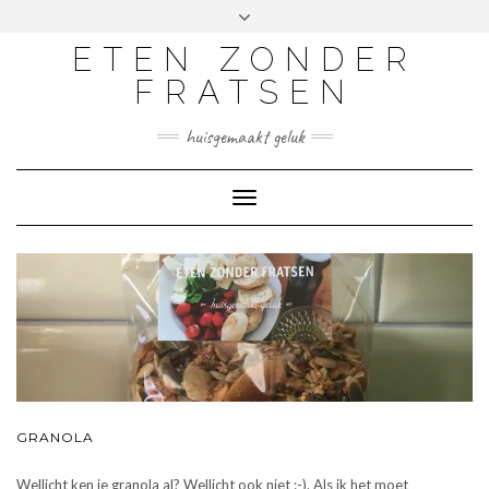
ETEN ZONDER
FRATSEN
huisgemaakt geluk
Toggle
Navigation
GRANOLA
Wellicht ken je granola al? Wellicht ook niet :-). Als ik het moet