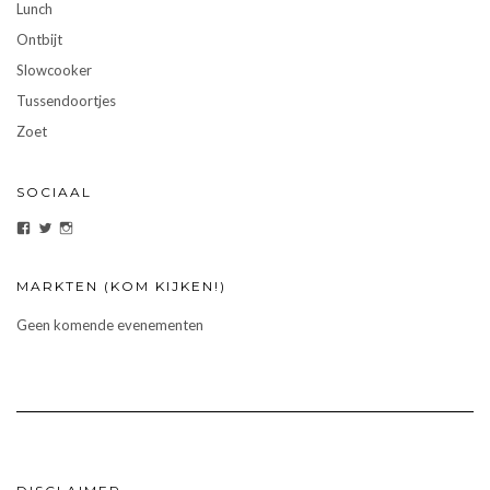
Lunch
Ontbijt
Slowcooker
Tussendoortjes
Zoet
SOCIAAL
Bekijk
Bekijk
Bekijk
het
het
het
profiel
profiel
profiel
van
van
van
eten-
ezonderfratsen
etenzonderfratsen
MARKTEN (KOM KIJKEN!)
zonder-
op
op
fratsen
Twitter
Instagram
Geen komende evenementen
op
Facebook